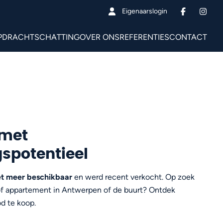
Eigenaarslogin
PDRACHT
SCHATTING
OVER ONS
REFERENTIES
CONTACT
 met
spotentieel
et meer beschikbaar
en werd recent verkocht. Op zoek
 of appartement in Antwerpen of de buurt? Ontdek
d te koop.