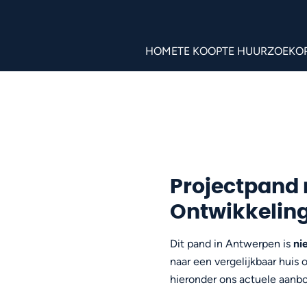
HOME
TE KOOP
TE HUUR
ZOEKO
Projectpand
Ontwikkeling
Dit pand in Antwerpen is
ni
naar een vergelijkbaar huis
hieronder ons actuele aanbo