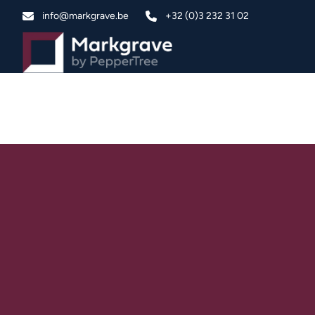
Ga naar hoofdinhoud
info@markgrave.be
+32 (0)3 232 31 02