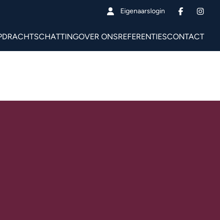
Eigenaarslogin
PDRACHT
SCHATTING
OVER ONS
REFERENTIES
CONTACT